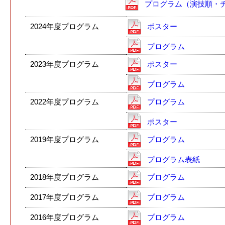
プログラム（演技順・
2024年度プログラム
ポスター
プログラム
2023年度プログラム
ポスター
プログラム
2022年度プログラム
プログラム
ポスター
2019年度プログラム
プログラム
プログラム表紙
2018年度プログラム
プログラム
2017年度プログラム
プログラム
2016年度プログラム
プログラム