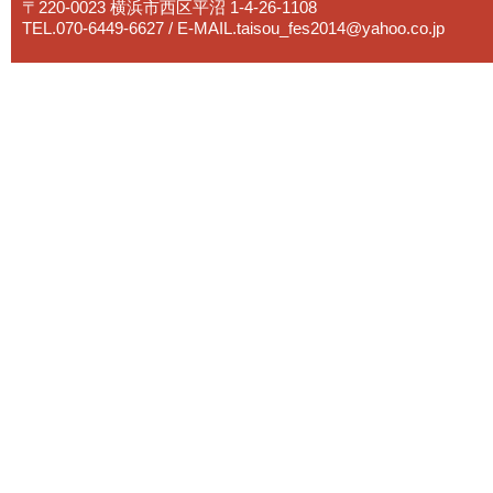
〒220-0023 横浜市西区平沼 1-4-26-1108
TEL.070-6449-6627 / E-MAIL.taisou_fes2014@yahoo.co.jp